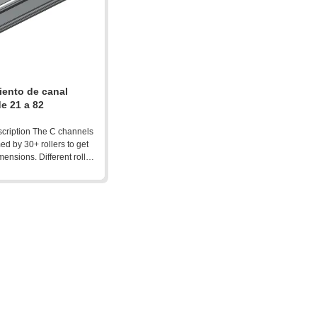
iento de canal
e 21 a 82
cription The C channels
med by 30+ rollers to get
mensions. Different roller
ent characteristic of the
e characteristics below
rnative options:
ng rib on the side Teeth
d edge Different sizes of