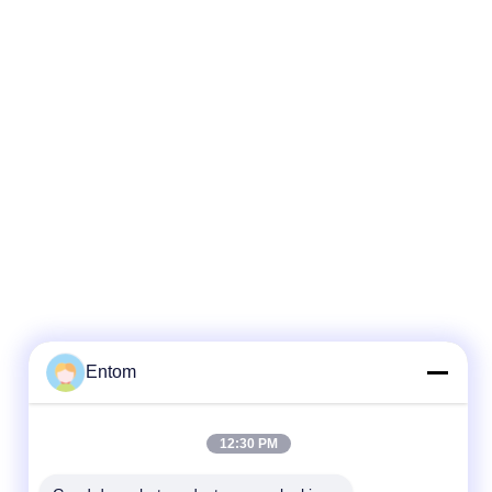
Entom
12:30 PM