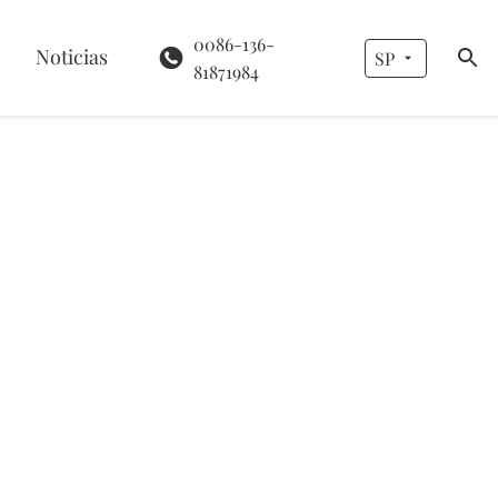
0086-136-
Noticias
SP
81871984