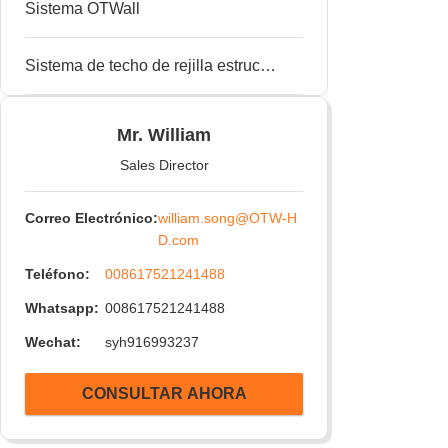
Sistema OTWall
Conectores de canal de 90° soldados
Sistema de techo de rejilla estructural
Mr. William
Sales Director
Correo Electrónico:
william.song@OTW-H
D.com
Teléfono:
008617521241488
Whatsapp:
008617521241488
Wechat:
syh916993237
CONSULTAR AHORA