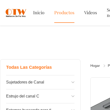
S
Inicio
Productos
Videos
n
Hogar
P
Todas Las Categorías
Sujetadores de Canal
Tuerca oscilante de plástico para canal
Estrujo del canal C
Resorte de tuerca de canal en la parte superior
Perfil de canal C simple