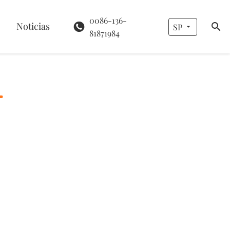
0086-136-
Noticias
SP
81871984