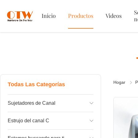
S
Inicio
Productos
Videos
n
Hogar
P
Todas Las Categorías
Sujetadores de Canal
Tuerca oscilante de plástico para canal
Estrujo del canal C
Resorte de tuerca de canal en la parte superior
Perfil de canal C simple