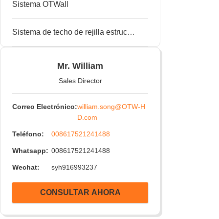
Sistema OTWall
Conectores de canal de 90° soldados
Sistema de techo de rejilla estructural
Mr. William
Sales Director
Correo Electrónico:
william.song@OTW-H
D.com
Teléfono:
008617521241488
Whatsapp:
008617521241488
Wechat:
syh916993237
CONSULTAR AHORA