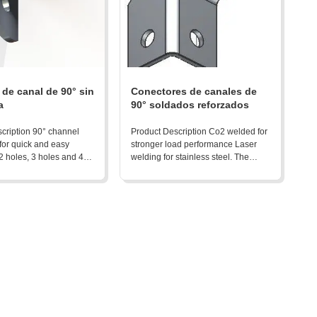
de canal de 90° sin
Conectores de canales de
a
90° soldados reforzados
cription 90° channel
Product Description Co2 welded for
for quick and easy
stronger load performance Laser
 2 holes, 3 holes and 4
welding for stainless steel. The
vialable. The
characteristics below are all
ics below are all
alternative options: zinc thickness:
options: zinc thickness:
8-10um for ZP and 30+um for HDG
 ZP and 30+um for HDG
Thickness from 4mm to 6mm
from 4mm to 6mm
Product Detail
ail Product Advantages:
in ...