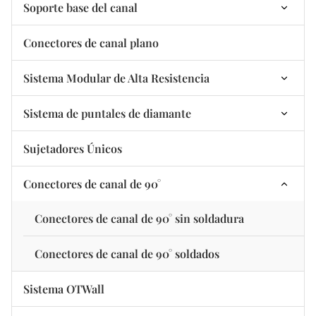
Tuerca para refuerzo de canal
Canal C con agujeros en tres lados
Dispositivo de soldadura automática
Soporte base del canal
personalizado
Soporte de placa base de 2 orificios
Conectores de canal plano
Abrazadera de tubo de la linterna
Soporte de placa base no soldada
Sistema Modular de Alta Resistencia
Abrazadera para tubería de pera
Conectores Modulares de Alta Resistencia
Sistema de puntales de diamante
Sujetadores-Varilla/Tornillo/Tuerca
Placas base modulares de alta resistencia
Conector de diamante
Sujetadores Únicos
Piezas de plástico
Accesorios Modulares de Alta Resistencia
Cierre de Diamante
Conectores de canal de 90°
Piezas de goma
Cierre de Diamante
Conectores de canal de 90° sin soldadura
Conectores de canal de 90° soldados
Sistema OTWall