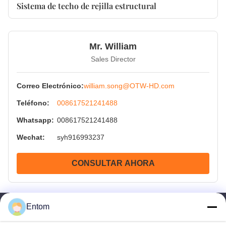
Sistema de techo de rejilla estructural
Mr. William
Sales Director
Correo Electrónico:
william.song@OTW-HD.com
Teléfono:
008617521241488
Whatsapp:
008617521241488
Wechat:
syh916993237
CONSULTAR AHORA
Entom