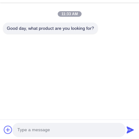
11:33 AM
OTW - OnTheWay, entrega de sus productos en el camino a
tiempo.
Good day, what product are you looking for?
Inicio
Productos
Videos
Sobre nosotros
Visita a la fábrica
Control de Calidad
Contacto
Solicitar una cotización
noticias
Éntrenos en contacto con
Dirección: Oficina De Shanghái, A 15 Minutos Del
Aeropuerto De Hongqiao; Fábrica, A 45 Minutos Del
Aeropuerto De Hongqiao
Correo Electrónico:
william.song@OTW-HD.com
Teléfono: 0086-136-81871984
© 2026 Shanghai OTW Hardware OnTheWay Co., Ltd. All Rights Reserved.