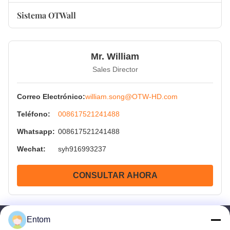
Conectores de canal de 90° sin soldadura
Sistema OTWall
Conectores de canal de 90° soldados
Mr. William
Sales Director
Correo Electrónico:
william.song@OTW-HD.com
Teléfono:
008617521241488
Whatsapp:
008617521241488
Wechat:
syh916993237
CONSULTAR AHORA
Entom