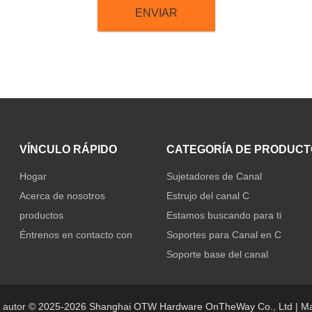
VÍNCULO RÁPIDO
CATEGORÍA DE PRODUCT
Hogar
Sujetadores de Canal
Acerca de nosotros
Estrujo del canal C
productos
Estamos buscando para ti
Éntrenos en contacto con
Soportes para Canal en C
Soporte base del canal
 autor © 2025-2026 Shanghai OTW Hardware OnTheWay Co., Ltd |
Ma