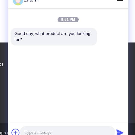
9:51 PM
Good day, what product are you looking 
for?
O
ÉNTRENOS EN CONTACTO CON
william.song@OTW-HD.com
0086-136-81871984
Oficina de Shanghái, a 15 minutos del
aeropuerto de Hongqiao; Fábrica, a 45
minutos del aeropuerto de Hongqiao
pa del Sitio