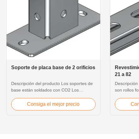
Soporte de placa base de 2 orificios
Revestimi
21 a 82
Descripción del producto Los soportes de
Descripción
base están soldados con CO2 Los
son rollos f
tamaños y el grosor, así como el
para obtener
tratamiento de la superficie, pueden ser
característi
Consiga el mejor precio
Con
personalizados. Un agujero central
opciones alt
siempre situado en la placa base para una
costilla en 
mejor chapa. Detalle del producto Las
del labio Di
siguientes imágenes muestran detalles ...
con ranuras 