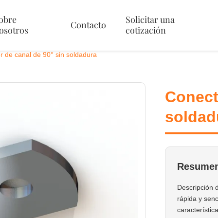
obre
Solicitar una
Contacto
osotros
cotización
r de canal de 90° sin soldadura
Conect
soldad
Resumen
Descripción 
rápida y senc
característic