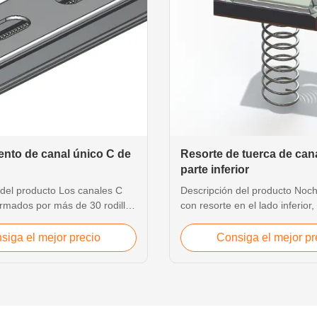
ento de canal único C de
Resorte de tuerca de cana
parte inferior
 del producto Los canales C
Descripción del producto Noc
ormados por más de 30 rodillos
con resorte en el lado inferior,
 dimensiones calificadas. Las
el trabajo con canal sólido. T
cas siguientes son todas las
M8, M10, M12, M16; 5/16, 3/8,
siga el mejor precio
Consiga el mejor pr
ernativas: Refuerzo de la
Material: ZP, HDG, SS304, SS
el costado Dientes en el borde
materias primas Dientes: dient
ferentes tamaños de orificios
dientes triangulares Las caract
...
siguientes ...