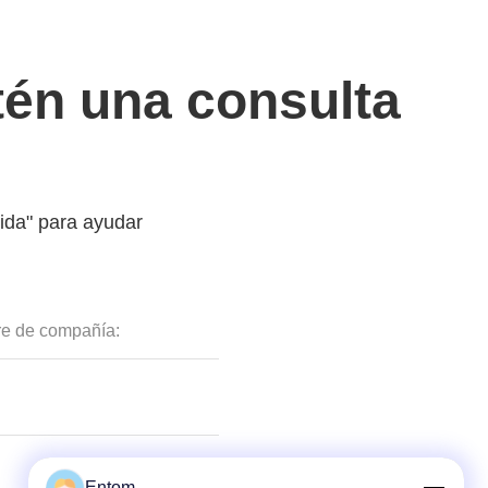
tén una consulta
pida" para ayudar
Entom