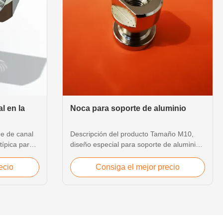
l en la
Noca para soporte de aluminio
he de canal
Descripción del producto Tamaño M10,
 típica para
diseño especial para soporte de aluminio.
amaños: M6,
Típico utilizado para fijar el techo del
 1/2, 5/8
centro de datos. Superficie de níquel
ecio
Consiga el mejor precio
316 y otras
recubierta para un rendimiento de
es rectos y
resistencia a la corrosión.
erísticas