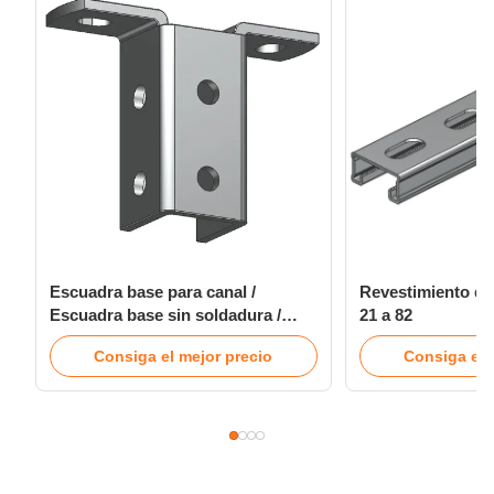
Escuadra base para canal /
Revestimiento de
Escuadra base sin soldadura /
21 a 82
Conector Unistrut / Accesorio
Consiga el mejor precio
Consiga el 
Unistrut