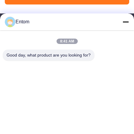
Entom
8:41 AM
OTW - OnTheWay, entrega de sus productos en el camino a
tiempo.
Good day, what product are you looking for?
Inicio
Productos
Videos
Sobre nosotros
Visita a la fábrica
Control de Calidad
Contacto
Solicitar una cotización
noticias
Éntrenos en contacto con
Dirección: Oficina De Shanghái, A 15 Minutos Del
Aeropuerto De Hongqiao; Fábrica, A 45 Minutos Del
Aeropuerto De Hongqiao
Correo Electrónico:
william.song@OTW-HD.com